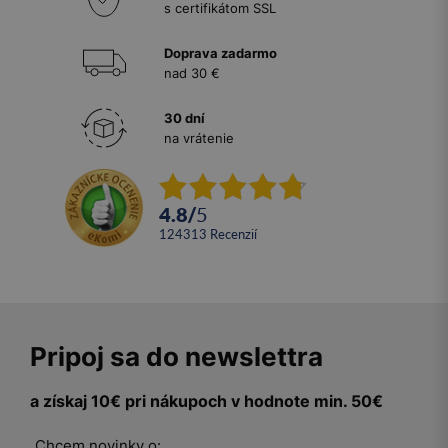
s certifikátom SSL
Doprava zadarmo
nad 30 €
30 dní
na vrátenie
4.8
/
5
124313
recenzií
Pripoj sa do newslettra
a získaj 10€ pri nákupoch v hodnote min. 50€
Chcem novinky o: