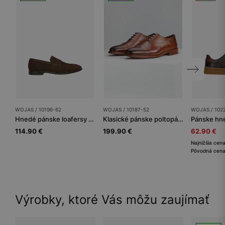
WOJAS / 10196-62
WOJAS / 10187-52
WOJAS / 102
Hnedé pánske loafersy z nubukovej kože
Klasické pánske poltopánky PREMIUM z hladkej kože
114.90 €
199.90 €
62.90 €
Najnižšia cen
Pôvodná cena
Výrobky, ktoré Vás môžu zaujímať