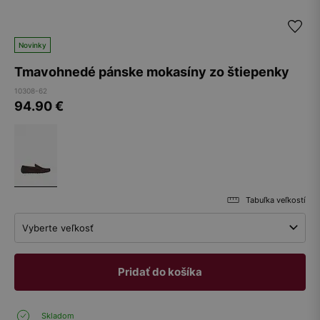
Novinky
Tmavohnedé pánske mokasíny zo štiepenky
10308-62
94.90
€
Tabuľka veľkostí
Vyberte veľkosť
Pridať do košíka
Skladom