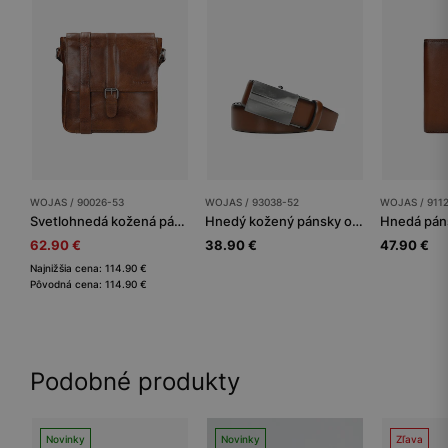
WOJAS / 90026-53
WOJAS / 93038-52
WOJAS / 911
Svetlohnedá kožená pánska taška listonoška
Hnedý kožený pánsky opasok s plnou prackou
62.90 €
38.90 €
47.90 €
Najnižšia cena: 114.90 €
Pôvodná cena: 114.90 €
Podobné produkty
Novinky
Novinky
Zľava