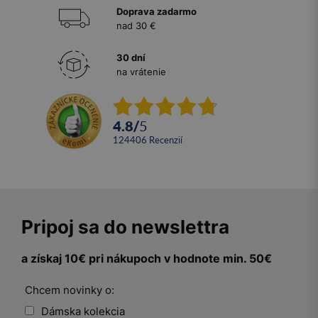
Doprava zadarmo
nad 30 €
30 dní
na vrátenie
4.8
/
5
124406
recenzií
Pripoj sa do newslettra
a získaj 10€ pri nákupoch v hodnote min. 50€
Chcem novinky o:
Dámska kolekcia