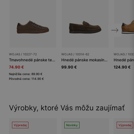
WOJAS / 10227-72
WOJAS / 10314-62
WOJAS / 103
Tmavohnedé pánske tenisky s koženými detailami
Hnedé pánske mokasíny zo štiepenky
74.90 €
99.90 €
124.90 €
Najnižšia cena: 89.90 €
Pôvodná cena: 114.90 €
Výrobky, ktoré Vás môžu zaujímať
Výpredaj
Novinky
Výpredaj