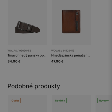
WOJAS / 93096-52
WOJAS / 91129-53
Tmavohnedý pánsky opasok s pútkom a logom
Hnedá pánska peňaženka na zips
34.90 €
47.90 €
Podobné produkty
Outlet
Novinky
Novinky