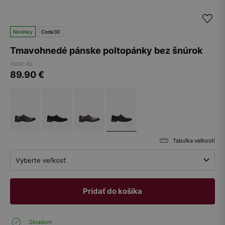
Novinky
Code30
Tmavohnedé pánske poltopánky bez šnúrok
10221-62
89.90
€
Tabuľka veľkostí
Vyberte veľkosť
Pridať do košíka
Skladom