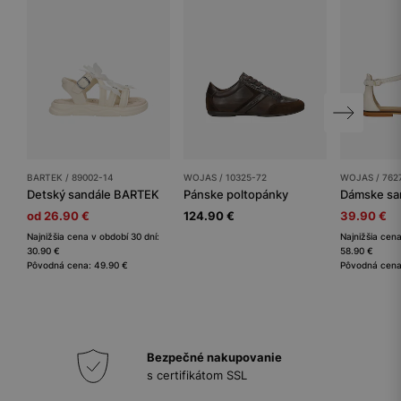
BARTEK / 89002-14
WOJAS / 10325-72
WOJAS / 762
Detský sandále BARTEK
Pánske poltopánky
Dámske sa
od 26.90 €
124.90 €
39.90 €
Najnižšia cena v období 30 dní:
Najnižšia cena
30.90 €
58.90 €
Pôvodná cena: 49.90 €
Pôvodná cena
Bezpečné nakupovanie
s certifikátom SSL