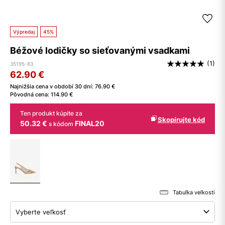
Výpredaj
45%
Béžové lodičky so sieťovanými vsadkami
(1)
35195-83
62.90
€
Najnižšia cena v období 30 dní:
76.90
€
Pôvodná cena:
114.90
€
Ten produkt kúpite za
Skopírujte kód
50.32 €
FINAL20
s kódom
Tabuľka veľkostí
Vyberte veľkosť