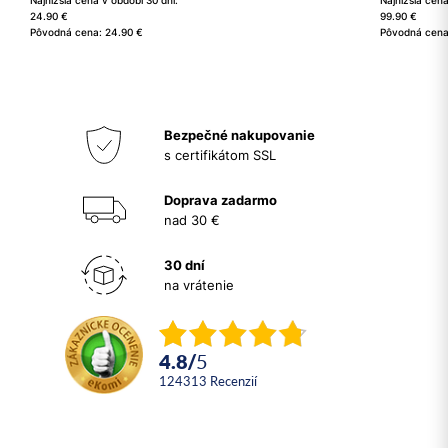
Najnižšia cena v období 30 dní:
Najnižšia cena
24.90 €
99.90 €
Pôvodná cena: 24.90 €
Pôvodná cena
Bezpečné nakupovanie
s certifikátom SSL
Doprava zadarmo
nad 30 €
30 dní
na vrátenie
4.8
/
5
124313
recenzií