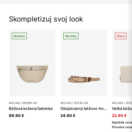
Skompletizuj svoj look
Novinky
Novinky
Zľava
WOJAS / 80298-44
WOJAS / 93135-54
WOJAS / 911
Béžová kožená ľadvinka
Obojstranný béžovo-hnedý dámsky kožený opasok
99.90 €
24.90 €
22.90 €
Najnižšia cen
Pôvodná cena