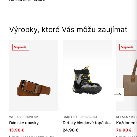
Výrobky, ktoré Vás môžu zaujímať
Výpredaj
Výpredaj
WOJAS / 93020-52
BARTEK / T-31522/35J
RELAKS / R80
Dámske opasky
Detský členkové topánky BARTEK
13.90 €
24.90 €
76.90 €