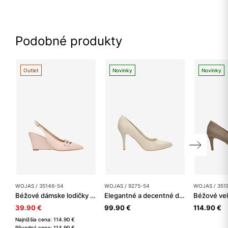
Podobné produkty
Outlet
Novinky
Novinky
WOJAS / 35146-54
WOJAS / 9275-54
WOJAS / 351
Béžové dámske lodičky na kline
Elegantné a decentné dámske lodičky z béžovej kože
39.90 €
99.90 €
114.90 €
Najnižšia cena: 114.90 €
Pôvodná cena: 114.90 €