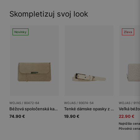
Skompletizuj svoj look
Novinky
Zľava
WOJAS / 80472-64
WOJAS / 93074-54
WOJAS / 911
Béžová spoločenská kabelka so zlatou retiazkou
Tenké dámske opasky z kože sú ideálne k elegantným šatám
74.90 €
19.90 €
22.90 €
Najnižšia cen
Pôvodná cena