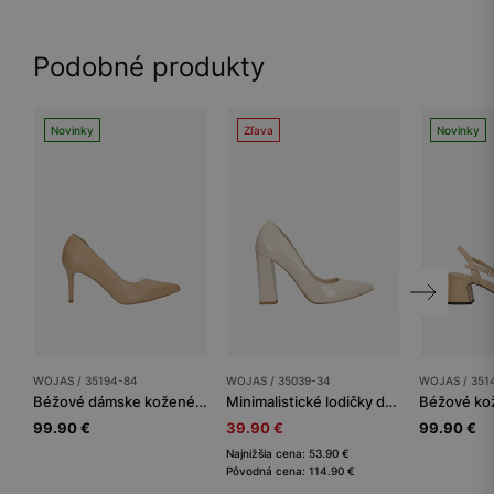
Podobné produkty
Novinky
Zľava
Novinky
WOJAS / 35194-84
WOJAS / 35039-34
WOJAS / 351
Béžové dámske kožené lodičky na podpätku na ihle
Minimalistické lodičky dámske z kvalitnej lakovanej kože
99.90 €
39.90 €
99.90 €
Najnižšia cena: 53.90 €
Pôvodná cena: 114.90 €