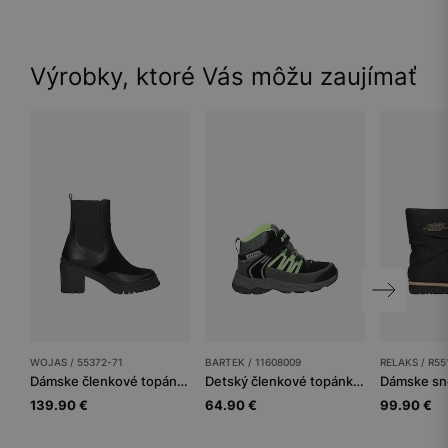
Výrobky, ktoré Vás môžu zaujímať
WOJAS / 55372-71
BARTEK / 11608009
RELAKS / R55
Dámske členkové topánky
Detský členkové topánky BARTEK
Dámske sn
139.90 €
64.90 €
99.90 €