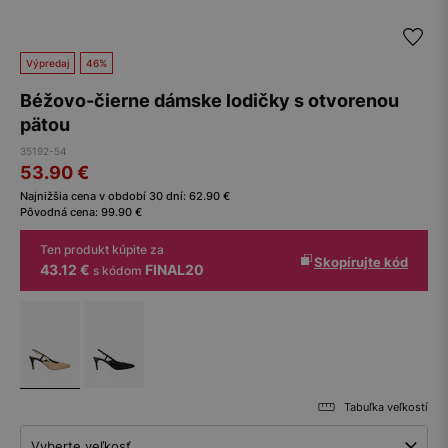
Výpredaj
46%
Béžovo-čierne dámske lodičky s otvorenou
pätou
35192-54
53.90
€
Najnižšia cena v období 30 dní:
62.90
€
Pôvodná cena:
99.90
€
Ten produkt kúpite za
Skopírujte kód
43.12 €
FINAL20
s kódom
Tabuľka veľkostí
Vyberte veľkosť