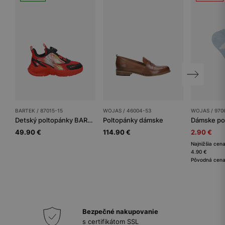
BARTEK / 87015-15
WOJAS / 46004-53
WOJAS / 970
Detský poltopánky BARTEK
Poltopánky dámske
Dámske po
49.90 €
114.90 €
2.90 €
Najnižšia cena
4.90 €
Pôvodná cena
Bezpečné nakupovanie
s certifikátom SSL