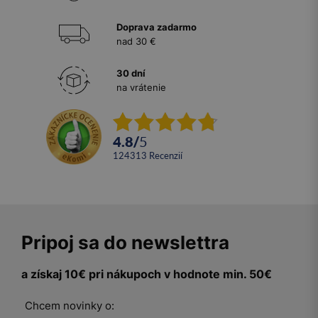
Doprava zadarmo
nad 30 €
30 dní
na vrátenie
4.8
/
5
124313
recenzií
Pripoj sa do newslettra
a získaj 10€ pri nákupoch v hodnote min. 50€
Chcem novinky o: