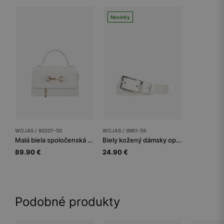
Novinky
WOJAS / 80207-50
WOJAS / 9961-59
Malá biela spoločenská kabelka
Biely kožený dámsky opasok so striebornou prackou
89.90 €
24.90 €
Podobné produkty