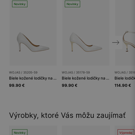
Novinky
Novinky
WOJAS / 35205-59
WOJAS / 35178-59
WOJAS / 351
Biele kožené lodičky na podpätku na ihle
Biele kožené lodičky na zlatom podpätku na ihle
99.90 €
99.90 €
114.90 €
Výrobky, ktoré Vás môžu zaujímať
Novinky
Výpredaj