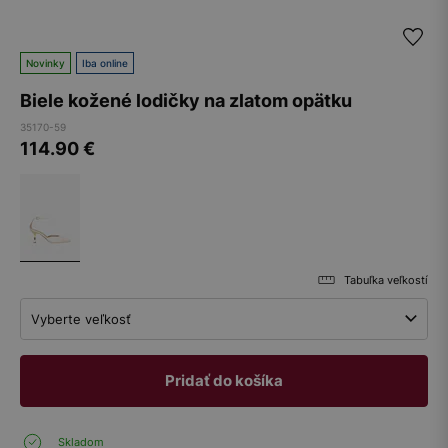
Novinky
Iba online
Biele kožené lodičky na zlatom opätku
35170-59
114.90
€
Tabuľka veľkostí
Vyberte veľkosť
Pridať do košíka
Skladom