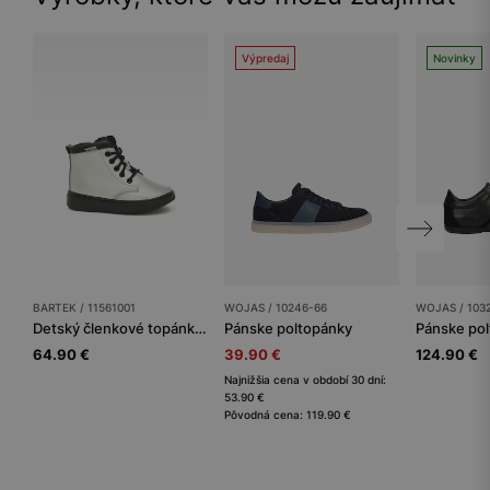
Výpredaj
Novinky
BARTEK / 11561001
WOJAS / 10246-66
WOJAS / 103
Detský členkové topánky BARTEK
Pánske poltopánky
Pánske po
64.90 €
39.90 €
124.90 €
Najnižšia cena v období 30 dní:
53.90 €
Pôvodná cena: 119.90 €