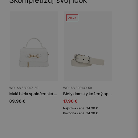
Skompletizuj svoj look
Zľava
WOJAS / 80207-50
WOJAS / 93139-59
Malá biela spoločenská kabelka
Biely dámsky kožený opasok so striebornou prackou
89.90 €
17.90 €
Najnižšia cena: 34.90 €
Pôvodná cena: 34.90 €