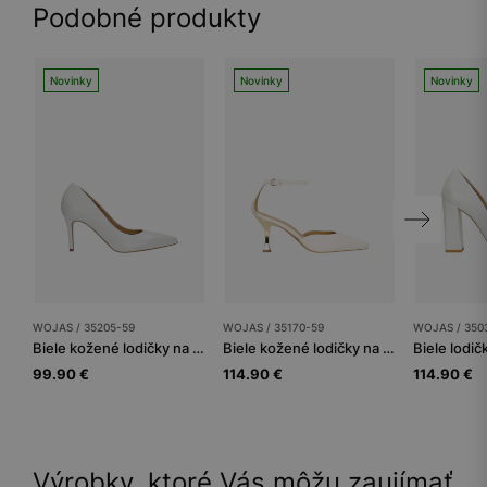
Podobné produkty
Novinky
Novinky
Novinky
WOJAS / 35205-59
WOJAS / 35170-59
WOJAS / 350
Biele kožené lodičky na podpätku na ihle
Biele kožené lodičky na zlatom opätku
99.90 €
114.90 €
114.90 €
Výrobky, ktoré Vás môžu zaujímať