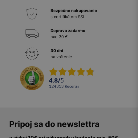
Bezpečné nakupovanie
s certifikátom SSL
Doprava zadarmo
nad 30 €
30 dní
na vrátenie
4.8
/
5
124313
recenzií
Pripoj sa do newslettra
a získaj 10€ pri nákupoch v hodnote min. 50€