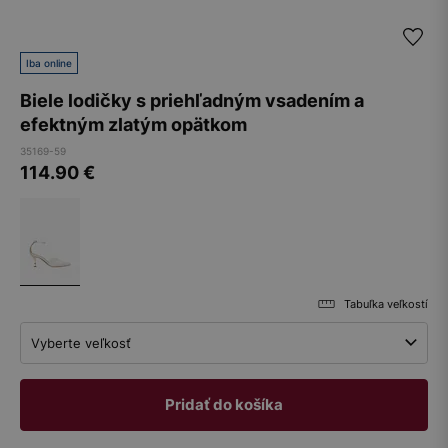
Iba online
Biele lodičky s priehľadným vsadením a
efektným zlatým opätkom
35169-59
114.90
€
Tabuľka veľkostí
Vyberte veľkosť
Pridať do košíka