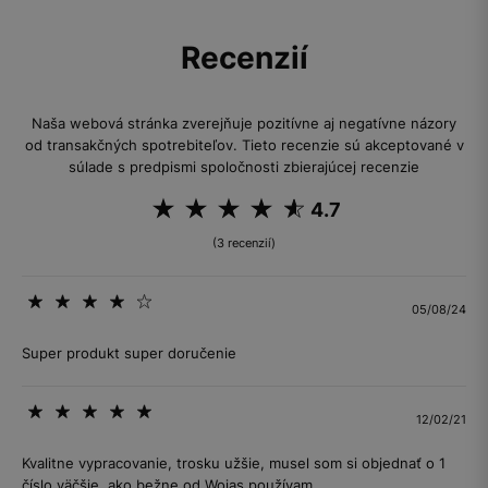
Recenzií
Naša webová stránka zverejňuje pozitívne aj negatívne názory
od transakčných spotrebiteľov. Tieto recenzie sú akceptované v
súlade s predpismi spoločnosti zbierajúcej recenzie
4.7
(3 recenzií)
05/08/24
Super produkt super doručenie
12/02/21
Kvalitne vypracovanie, trosku užšie, musel som si objednať o 1
číslo väčšie, ako bežne od Wojas používam.