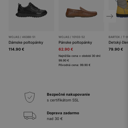
WOJAS / 46388-51
WOJAS / 10103-52
BARTEK / T-9
Dámske poltopánky
Pánske poltopánky
114.90 €
62.90 €
79.90 €
Najnižšia cena v období 30 dní:
99.90 €
Pôvodná cena: 99.90 €
Bezpečné nakupovanie
s certifikátom SSL
Doprava zadarmo
nad 30 €