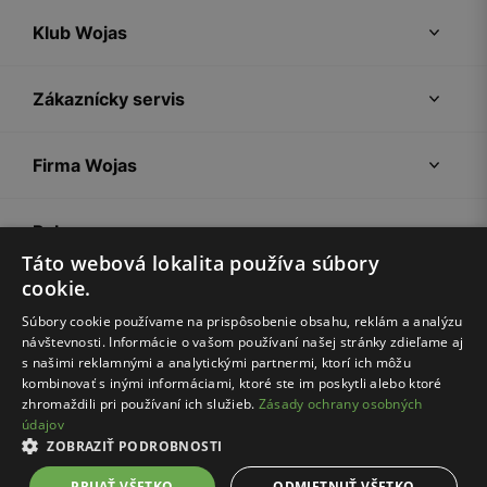
Klub Wojas
Zákaznícky servis
Firma Wojas
Pokyny
Táto webová lokalita používa súbory
cookie.
Súbory cookie používame na prispôsobenie obsahu, reklám a analýzu
návštevnosti. Informácie o vašom používaní našej stránky zdieľame aj
s našimi reklamnými a analytickými partnermi, ktorí ich môžu
kombinovať s inými informáciami, ktoré ste im poskytli alebo ktoré
zhromaždili pri používaní ich služieb.
Zásady ochrany osobných
údajov
Nákupný poriadok
Politika súkromia
Nastavenia cookies
ZOBRAZIŤ PODROBNOSTI
© Wojas 2026
PRIJAŤ VŠETKO
ODMIETNUŤ VŠETKO