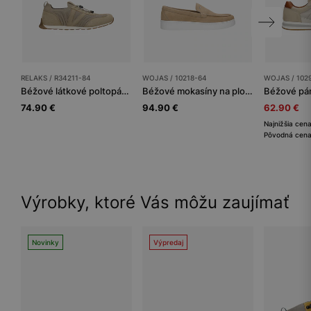
RELAKS / R34211-84
WOJAS / 10218-64
WOJAS / 102
Béžové látkové poltopánky RELAKS
Béžové mokasíny na plochej bielej podrážke
74.90 €
94.90 €
62.90 €
Najnižšia cen
Pôvodná cena
Výrobky, ktoré Vás môžu zaujímať
Novinky
Výpredaj