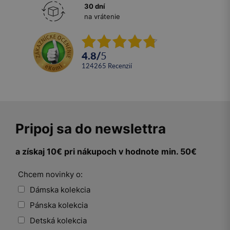
30 dní
na vrátenie
4.8
/
5
124265
recenzií
Pripoj sa do newslettra
a získaj 10€ pri nákupoch v hodnote min. 50€
Chcem novinky o:
Dámska kolekcia
Pánska kolekcia
Detská kolekcia