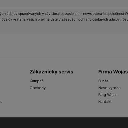
h údajov spracúvaných v súvislosti so zasielaním newslettera je spoločnosť Woj
 údajov vrátane vašich práv nájdete v Zásadách ochrany osobných údajov:
rozv
Zákaznícky servis
Firma Woja
Kampaň
O nás
Obchody
Nase vyroba
Blog Wojas
bu
Kontakt
.