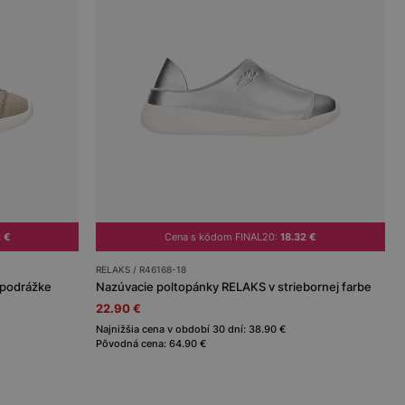
2 €
Cena s kódom FINAL20:
18.32 €
RELAKS / R46168-18
 podrážke
Nazúvacie poltopánky RELAKS v striebornej farbe
22.90 €
Najnižšia cena v období 30 dní: 38.90 €
Pôvodná cena: 64.90 €