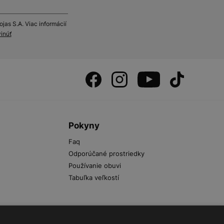
as S.A. Viac informácií
inúť
s
Pokyny
Faq
Odporúčané prostriedky
Používanie obuvi
Tabuľka veľkostí