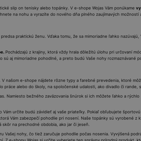
aktické slip on tenisky alebo topánky. V e-shope Wojas Vám ponúkame
vy
ašuchnete na nohu a vyrazíte do nového dňa plného zaujímavých možností 
 predsa praktickú ženu. Vďaka tomu, že sa mimoriadne ľahko nazúvajú,
pe.
Pochádzajú z krajiny, ktorá vždy hrala dôležitú úlohu pri určovaní mód
ho sú aj mimoriadne pohodlné, a preto budú Vaše nohy rozmaznávané po c
m. V našom e-shope nájdete rôzne typy a farebné prevedenia, ktoré mô
do práce alebo do školy, na spoločenské udalosti, ako divadlo či rande, s
as. Namiesto bežného zaväzovania šnúrok si ich môžete ľahko a rýchlo
čo Vám určite budú závidieť aj vaše priateľky. Pokiaľ obľubujete šport
torá Vám zabezpečí pohodlie pri nosení. Naše topánky sú vyrobené z k
 skôr na prechodné obdobia, ako jar či jeseň.
tvaru Vašej nohy, čo tiež zaručuje pohodlie počas nosenia. Vyvýšená po
. Z e-shopu Wojas si určite vyberiete ten správny prírodný produkt, k