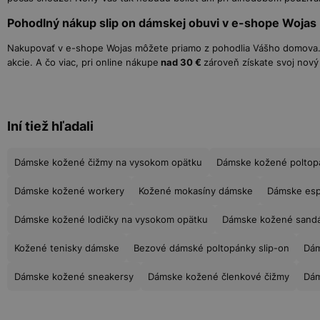
Pohodlný nákup slip on dámskej obuvi v e-shope Wojas
Nakupovať v e-shope Wojas môžete priamo z pohodlia Vášho domova. P
akcie. A čo viac, pri online nákupe
nad 30 €
zároveň získate svoj nový
Iní tiež hľadali
Dámske kožené čižmy na vysokom opätku
Dámske kožené poltop
Dámske kožené workery
Kožené mokasíny dámske
Dámske esp
Dámske kožené lodičky na vysokom opätku
Dámske kožené sandá
Kožené tenisky dámske
Bezové dámské poltopánky slip-on
Dám
Dámske kožené sneakersy
Dámske kožené členkové čižmy
Dám