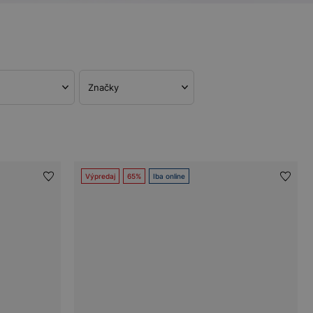
Značky
Výpredaj
65%
Iba online