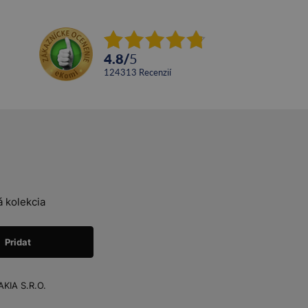
4.8
/
5
124313
recenzií
 kolekcia
KIA S.R.O.