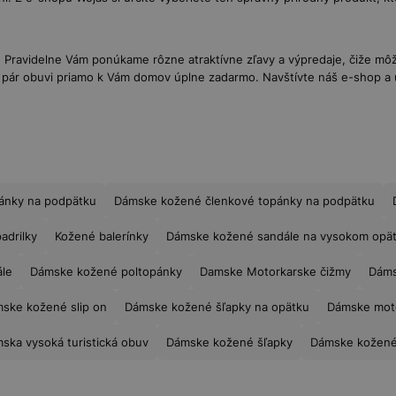
ravidelne Vám ponúkame rôzne atraktívne zľavy a výpredaje, čiže môžet
 pár obuvi priamo k Vám domov úplne zadarmo. Navštívte náš e-shop a 
ánky na podpätku
Dámske kožené členkové topánky na podpätku
adrilky
Kožené balerínky
Dámske kožené sandále na vysokom opä
le
Dámske kožené poltopánky
Damske Motorkarske čižmy
Dáms
ske kožené slip on
Dámske kožené šľapky na opätku
Dámske moto
ska vysoká turistická obuv
Dámske kožené šľapky
Dámske kožené