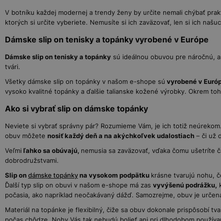
V botníku každej modernej a trendy ženy by určite nemali chýbať pr
ktorých si určite vyberiete. Nemusíte si ich zaväzovať, len si ich n
Dámske slip on tenisky a topánky vyrobené v Európe
Dámske slip on tenisky a topánky
sú ideálnou obuvou pre náročnú, a
tvári.
Všetky dámske slip on topánky v našom e-shope sú
vyrobené v Euró
vysoko kvalitné topánky a ďalšie talianske kožené výrobky. Okrem to
Ako si vybrať slip on dámske topánky
Neviete si vybrať správny pár? Rozumieme Vám, je ich totiž neúreko
obuv môžete
nosiť každý deň a na akýchkoľvek udalostiach
– či už 
Veľmi
ľahko sa obúvajú,
nemusia sa zaväzovať, vďaka čomu ušetríte č
dobrodružstvami.
Slip on
dámske topánky
na vysokom podpätku
krásne tvarujú nohu, 
Ďalší typ slip on obuvi v našom e-shope má zas
vyvýšenú podrážku,
k
počasia, ako napríklad neočakávaný dážď. Samozrejme, obuv je určená
Materiál na topánke je flexibilný, čiže sa obuv dokonale prispôsobí 
počas chôdze. Nohy Vás tak nebudú bolieť ani pri dlhodobom používaní