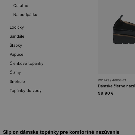
Ostatné
Na podpätku
Lodičky
Sandále
Šľapky
Papuče
Členkové topánky
Čižmy
WOJAS / 46008-71
Snehule
Topánky do vody
99.90 €
Slip on dámske topánky pre komfortné nazúvanie