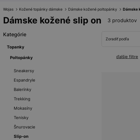
Wojas
Kožené topánky dámske
Dámske kožené poltopánky
Dámske k
Dámske kožené slip on
3 produktov
Kategórie
Zoradiť podľa
Topanky
ďalšie filtre
Poltopánky
Sneakersy
Espandryle
Balerínky
Trekking
Mokasíny
Tenisky
Šnurovacie
Slip-on