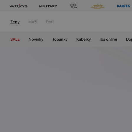
Ženy
Muži
Deti
SALE
Novinky
Topanky
Kabelky
Iba online
Do