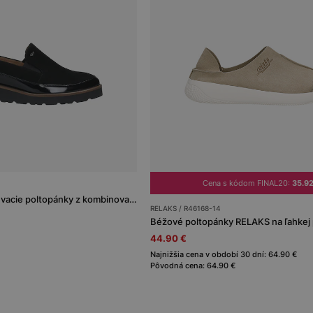
Cena s kódom FINAL20:
35.9
Dámske čierne nazúvacie poltopánky z kombinovanej kože
RELAKS / R46168-14
Béžové poltopánky RELAKS na ľahkej
44.90 €
Najnižšia cena v období 30 dní: 64.90 €
Pôvodná cena: 64.90 €