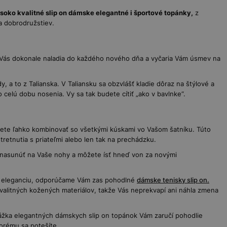
soko kvalitné slip on dámske elegantné i športové topánky,
z
a dobrodružstiev.
 Vás dokonale naladia do každého nového dňa a vyčaria Vám úsmev na
y, a to z Talianska. V Taliansku sa obzvlášť kladie dôraz na štýlové a
elú dobu nosenia. Vy sa tak budete cítiť „ako v bavlnke“.
žete ľahko kombinovať so všetkými kúskami vo Vašom šatníku. Túto
tretnutia s priateľmi alebo len tak na prechádzku.
 nasunúť na Vaše nohy a môžete ísť hneď von za novými
ovú eleganciu, odporúčame Vám zas pohodlné
dámske
tenisky slip on.
valitných kožených materiálov, takže Vás neprekvapí ani náhla zmena
drážka elegantných dámskych slip on topánok Vám zaručí pohodlie
torému sa potešíte.