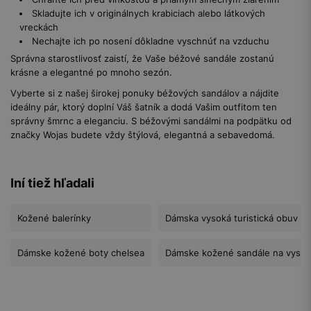
Skladujte ich v originálnych krabiciach alebo látkových
vreckách
Nechajte ich po nosení dôkladne vyschnúť na vzduchu
Správna starostlivosť zaistí, že Vaše béžové sandále zostanú
krásne a elegantné po mnoho sezón.
Vyberte si z našej širokej ponuky béžových sandálov a nájdite
ideálny pár, ktorý doplní Váš šatník a dodá Vašim outfitom ten
správny šmrnc a eleganciu. S béžovými sandálmi na podpätku od
značky Wojas budete vždy štýlová, elegantná a sebavedomá.
Iní tiež hľadali
Kožené balerínky
Dámska vysoká turistická obuv
Dámske kožené boty chelsea
Dámske kožené sandále na vyso