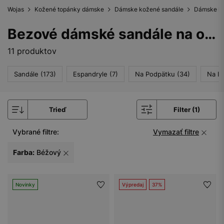
Wojas
Kožené topánky dámske
Dámske kožené sandále
Dámske ko
Bezové dámské sandále na opätku
11 produktov
Sandále (173)
Espandryle (7)
Na Podpätku (34)
Na Ih
Trieď
Filter (1)
Vybrané filtre:
Vymazať filtre
Farba:
Béžový
Novinky
Výpredaj
37%