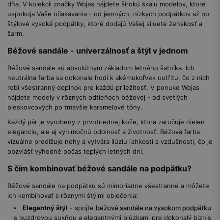
dňa. V kolekcii značky Wojas nájdete širokú škálu modelov, ktoré
uspokoja Vaše očakávania - od jemných, nízkych podpätkov až po
štýlové vysoké podpätky, ktoré dodajú Vašej siluete ženskosť a
šarm.
Béžové sandále - univerzálnosť a štýl v jednom
Béžové sandále sú absolútnym základom letného šatníka. Ich
neutrálna farba sa dokonale hodí k akémukoľvek outfitu, čo z nich
robí všestranný doplnok pre každú príležitosť. V ponuke Wojas
nájdete modely v rôznych odtieňoch béžovej - od svetlých
pieskovcových po tmavšie karamelové tóny.
Každý pár je vyrobený z prvotriednej kože, ktorá zaručuje nielen
eleganciu, ale aj výnimočnú odolnosť a životnosť. Béžová farba
vizuálne predlžuje nohy a vytvára ilúziu ľahkosti a vzdušnosti, čo je
obzvlášť výhodné počas teplých letných dní.
S čím kombinovať béžové sandále na podpätku?
Béžové sandále na podpätku sú mimoriadne všestranné a môžete
ich kombinovať s rôznymi štýlmi oblečenia:
Elegantný štýl
- spojte
béžové sandále na vysokom podpätku
s puzdrovou sukňou a elegantnými blúzkami pre dokonalý biznis