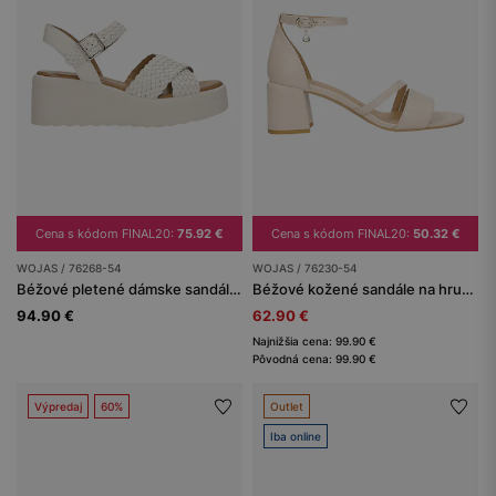
Cena s kódom FINAL20:
75.92 €
Cena s kódom FINAL20:
50.32 €
WOJAS / 76268-54
WOJAS / 76230-54
Béžové pletené dámske sandále na platforme
Béžové kožené sandále na hrubom opätku
94.90 €
62.90 €
Najnižšia cena: 99.90 €
Pôvodná cena: 99.90 €
Výpredaj
60%
Outlet
Iba online