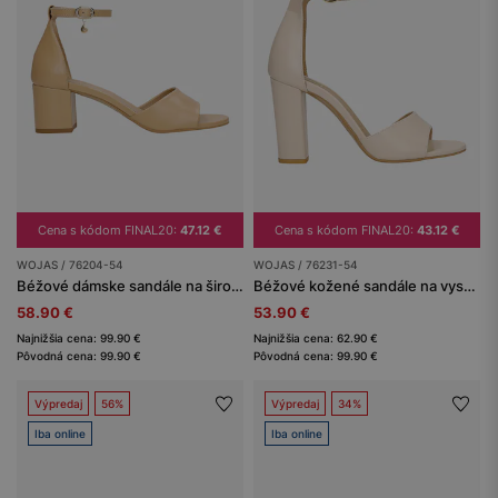
Cena s kódom FINAL20:
47.12 €
Cena s kódom FINAL20:
43.12 €
WOJAS / 76204-54
WOJAS / 76231-54
Béžové dámske sandále na širokom opätku
Béžové kožené sandále na vysokom opätku
58.90 €
53.90 €
Najnižšia cena: 99.90 €
Najnižšia cena: 62.90 €
Pôvodná cena: 99.90 €
Pôvodná cena: 99.90 €
Výpredaj
56%
Výpredaj
34%
Iba online
Iba online