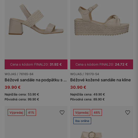
Cena s kódom FINAL20:
31.92 €
Cena s kódom FINAL20:
24.72 €
WOJAS / 76165-84
WOJAS / 76170-54
Béžové sandále na podpätku s pleteným remienkom
Béžové kožené sandále na kline
39.90 €
30.90 €
Najnižšia cena: 53.90 €
Najnižšia cena: 49.90 €
Pôvodná cena: 99.90 €
Pôvodná cena: 89.90 €
Výpredaj
41%
Výpredaj
46%
Iba online