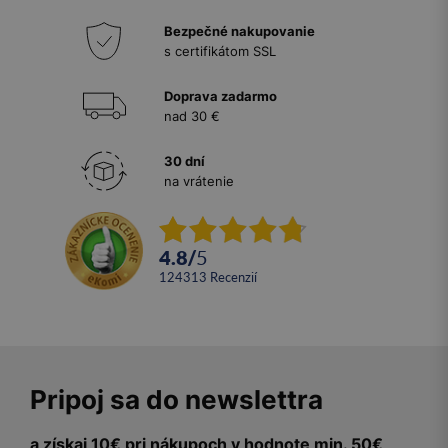
Bezpečné nakupovanie
s certifikátom SSL
Doprava zadarmo
nad 30 €
30 dní
na vrátenie
4.8
/
5
124313
recenzií
Pripoj sa do newslettra
a získaj 10€ pri nákupoch v hodnote min. 50€