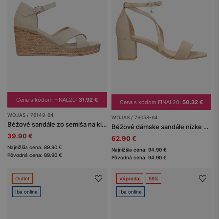
Cena s kódom FINAL20:
31.92 €
Cena s kódom FINAL20:
50.32 €
WOJAS / 76149-64
WOJAS / 76058-64
Béžové sandále zo semiša na kline
Béžové dámske sandále nízke k ležérnym outfitom
39.90 €
62.90 €
Najnižšia cena: 89.90 €
Najnižšia cena: 94.90 €
Pôvodná cena: 89.90 €
Pôvodná cena: 94.90 €
Outlet
Výpredaj
59%
Iba online
Iba online