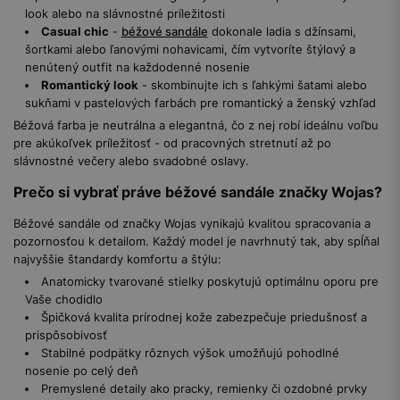
look alebo na slávnostné príležitosti
Casual chic
-
béžové sandále
dokonale ladia s džínsami,
šortkami alebo ľanovými nohavicami, čím vytvoríte štýlový a
nenútený outfit na každodenné nosenie
Romantický look
- skombinujte ich s ľahkými šatami alebo
sukňami v pastelových farbách pre romantický a ženský vzhľad
Béžová farba je neutrálna a elegantná, čo z nej robí ideálnu voľbu
pre akúkoľvek príležitosť - od pracovných stretnutí až po
slávnostné večery alebo svadobné oslavy.
Prečo si vybrať práve béžové sandále značky Wojas?
Béžové sandále od značky Wojas vynikajú kvalitou spracovania a
pozornosťou k detailom. Každý model je navrhnutý tak, aby spĺňal
najvyššie štandardy komfortu a štýlu:
Anatomicky tvarované stielky poskytujú optimálnu oporu pre
Vaše chodidlo
Špičková kvalita prírodnej kože zabezpečuje priedušnosť a
prispôsobivosť
Stabilné podpätky rôznych výšok umožňujú pohodlné
nosenie po celý deň
Premyslené detaily ako pracky, remienky či ozdobné prvky