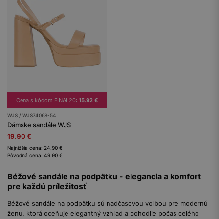
Cena s kódom FINAL20:
15.92 €
WJS / WJS74068-54
Dámske sandále WJS
19.90 €
Najnižšia cena: 24.90 €
Pôvodná cena: 49.90 €
Béžové sandále na podpätku - elegancia a komfort
pre každú príležitosť
Béžové sandále na podpätku sú nadčasovou voľbou pre modernú
ženu, ktorá oceňuje elegantný vzhľad a pohodlie počas celého