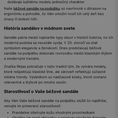
dodávajú každému modelu jedinečný charakter
Naše
béžové sandále na podpätku
sú navrhnuté s dôrazom na
ergonómiu a pohodlie, čo Vám umožní nosiť ich celý deň bez
únavy či bolesti nôh.
História sandálov v módnom svete
Sandále patria medzi najstaršie typy obuvi v histórii ľudstva, no ich
moderná podoba sa neustále vyvíja. V 20. storočí sa stali
symbolom elegancie a ženskosti. Dnes predstavujú béžové
sandále na podpätku dokonalú rovnováhu medzi klasickým štýlom
a modernými trendmi.
Značka Wojas pokračuje v tejto tradícii tým, že vytvára modely,
ktoré rešpektujú klasické línie, ale zároveň reflektujú súčasné
módne trendy. Výsledkom sú nadčasové kúsky, ktoré zostanú
relevantné a štýlové po mnoho sezón.
Starostlivosť o Vaše béžové sandále
Aby Vám Vaše béžové sandále na podpätku slúžili čo najdlhšie,
venujte im primeranú starostlivosť:
Pravidelne ošetrujte kožu vhodnými prostriedkami
Chráňte ich pred vlhkosťou a priamym slnečným žiarením