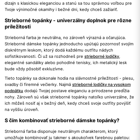
dizajn s klasickou eleganciou a stanú sa tou správnou voľbou pre
Tvoje výnimočné okamihy i bežné dni, kedy chceš zažiariť.
Strieborné topánky - univerzálny doplnok pre rôzne
príležitosti
Strieborná farba je neutrálna, no zároveň výrazná a očarujúca.
Strieborné dámske topánky jednoducho upútajú pozornosť svojím
diskrétnym leskom, ktorý dodá každému outfitu nádych
sofistikovanosti. Či už sa rozhodneš pre
strieborné lodičky
,
elegantné sandáliky alebo pohodlné tenisky, ich metalický lesk
bude vždy pôsobiť exkluzívne.
Tieto topánky sa dokonale hodia na slávnostné príležitosti - plesu,
svadby či firemné večierky. Najmä
strieborné lodičky na vysokom
podpätku
dodajú Tvojej postave eleganciu a prirodzene predĺžia
nohy. Zároveň sú však strieborné topánky natoľko univerzálne, že
ich môžeš nosiť aj v bežný deň, kedy chceš svoje outfity povýšiť
na vyššiu úroveň.
S čím kombinovať strieborné dámske topánky?
Strieborná farba disponuje neutrálnym charakterom, ktorý
umožňuje kombinovať ju takmer s akoukoľvek farebnou paletou: