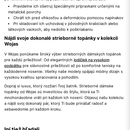
Pravidelne ich ošetruj špeciálnymi prípravkami určenými na
metalické povrchy
Chráň ich pred vlhkosťou a deformáciou pomocou napínakov
Pri skladovaní ich uchovávaj v pôvodných krabiciach alebo
látkových vackoch, aby nedošlo k poškriabaniu
Nájdi svoje dokonalé strieborné topánky v kolekcii
Wojas
V Wojas ponúkame široký výber strieborných dámskych topánok
pre každú príležitosť. Od elegantných
lodičiek na vysokom
podpätku
pre slávnostné príležitosti až po komfortné tenisky na
každodenné nosenie. Všetky naše modely spájajú módny dizajn s
vysokou kvalitou spracovania a pohodlím.
Dopraj si luxus, ktorý rozžiari Tvoj šatník. Strieborné dámske
topánky od Wojas sú investíciou do štýlu, ktorá sa Ti
mnohonásobne vráti pri každom ich nosení. Objavuj našu kolekciu
a nájdi svoj dokonalý pár, ktorý Ti bude prinášať radosť a
sebavedomie pri každom kroku.
Iní tiež hľadali