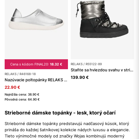
Cena s kódom FINAL20:
18.32 €
RELAKS / R55122-89
Staňte sa hviezdou svahu v strieborných dámskych snehuliach
RELAKS / R46168-18
139.90 €
Nazúvacie poltopánky RELAKS v striebornej farbe
22.90 €
Najnižšia cena: 38.90 €
Pôvodná cena: 64.90 €
Strieborné dámske topánky - lesk, ktorý očarí
Strieborné dámske topánky predstavujú nadčasový kúsok, ktorý
prináša do každej šatníkovej kolekcie nádych luxusu a elegancie.
Tieto výnimočné modely od značky Wojas kombinujú moderný