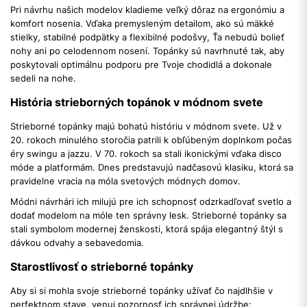
Pri návrhu našich modelov kladieme veľký dôraz na ergonómiu a
komfort nosenia. Vďaka premysleným detailom, ako sú mäkké
stielky, stabilné podpätky a flexibilné podošvy, Ťa nebudú bolieť
nohy ani po celodennom nosení. Topánky sú navrhnuté tak, aby
poskytovali optimálnu podporu pre Tvoje chodidlá a dokonale
sedeli na nohe.
História strieborných topánok v módnom svete
Strieborné topánky majú bohatú históriu v módnom svete. Už v
20. rokoch minulého storočia patrili k obľúbeným doplnkom počas
éry swingu a jazzu. V 70. rokoch sa stali ikonickými vďaka disco
móde a platformám. Dnes predstavujú nadčasovú klasiku, ktorá sa
pravidelne vracia na móla svetových módnych domov.
Módni návrhári ich milujú pre ich schopnosť odzrkadľovať svetlo a
dodať modelom na móle ten správny lesk. Strieborné topánky sa
stali symbolom modernej ženskosti, ktorá spája elegantný štýl s
dávkou odvahy a sebavedomia.
Starostlivosť o strieborné topánky
Aby si si mohla svoje strieborné topánky užívať čo najdlhšie v
perfektnom stave, venuj pozornosť ich správnej údržbe: