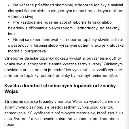
Na večerné príležitosti skombinuj strieborné lodičky s malými
čiernymi šatami alebo s elegantným monochromatickým outfitom
v tónoch sivej
Pre každodenné nosenie spoj strieborné tenisky alebo
balerínky s džínsami a bielym topom - jednoduchý, no efektný
look
Neboj sa experimentovať - strieborné topánky skvele ladia aj
s pastelovými farbami alebo výraznými odtieňmi ako je kráľovská
modrá či burgundská
Strieborné dámske topánky dokážu vyvážiť aj odvážnejšie outfity
vďaka svojej schopnosti zjemniť výrazné farby a vzory. Základným
pravidlom pri ich nosení je nechať ich vyniknúť - ak zvolíš výrazné
strieborné topánky, ostatné doplnky by mali byť umiernenejšie.
Kvalita a komfort strieborných topánok od značky
Wojas
Strieborné dámske topánky
v ponuke Wojas sa vyznačujú nielen
atraktívnym dizajnom, ale predovšetkým vynikajúcou kvalitou
spracovania. Sú vyrábané z prémiových materiálov, ktoré zaručujú
dlhú životnosť a zachovanie krásneho vzhľadu aj po dlhodobom
nosení.