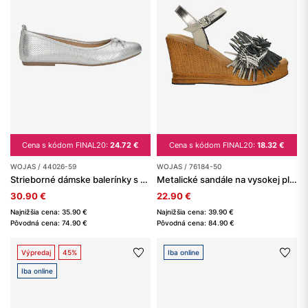
Cena s kódom FINAL20:
24.72 €
Cena s kódom FINAL20:
18.32 €
WOJAS / 44026-59
WOJAS / 76184-50
Strieborné dámske balerínky s mašľou
Metalické sandále na vysokej platforme s ozdobou na remienku
30.90 €
22.90 €
Najnižšia cena: 35.90 €
Najnižšia cena: 39.90 €
Pôvodná cena: 74.90 €
Pôvodná cena: 84.90 €
Výpredaj
45%
Iba online
Iba online