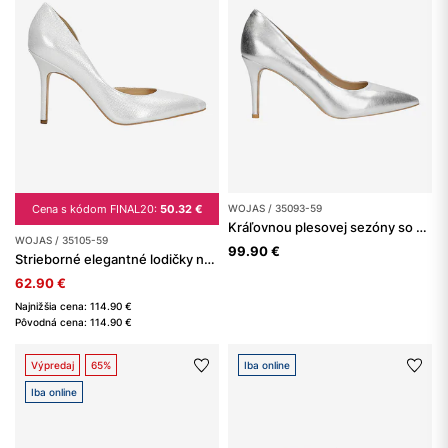
Cena s kódom FINAL20:
50.32 €
WOJAS / 35093-59
Kráľovnou plesovej sezóny so striebornými lodičkami dámskymi
WOJAS / 35105-59
99.90 €
Strieborné elegantné lodičky na ihličkovom podpätku
62.90 €
Najnižšia cena: 114.90 €
Pôvodná cena: 114.90 €
Výpredaj
65%
Iba online
Iba online