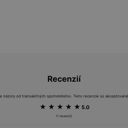
Recenzií
e názory od transakčných spotrebiteľov. Tieto recenzie sú akceptované 
5.0
(1 recenzií)