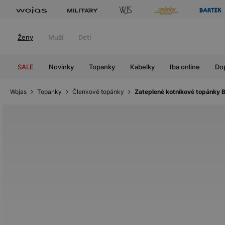
Ženy
Muži
Deti
SALE
Novinky
Topanky
Kabelky
Iba online
Do
Wojas
Topanky
Členkové topánky
Zateplené kotníkové topánky