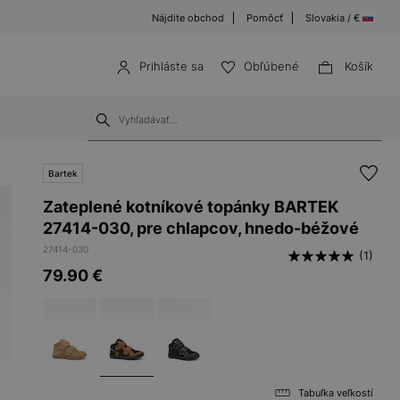
Nájdite obchod
Pomôcť
Slovakia / €
Prihláste sa
Obľúbené
Košík
Bartek
Zateplené kotníkové topánky BARTEK
27414-030, pre chlapcov, hnedo-béžové
27414-030
(1)
79.90
€
Tabuľka veľkostí