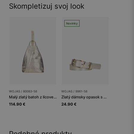
Skompletizuj svoj look
Novinky
WOJAS / 80083-58
WOJAS / 9961-58
Malý zlatý batoh z lícovej kože so zapínacími rúčkami
Zlatý dámsky opasok s metalickými odleskami
114.90 €
24.90 €
Podobné produkty