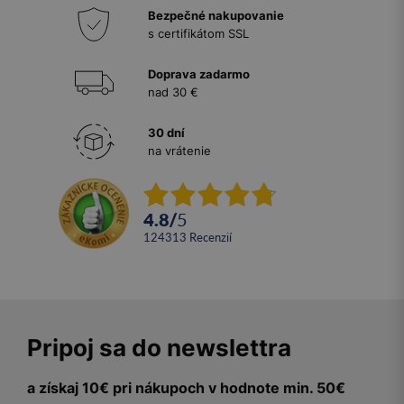
Bezpečné nakupovanie
s certifikátom SSL
Doprava zadarmo
nad 30 €
30 dní
na vrátenie
4.8
/
5
124313
recenzií
Pripoj sa do newslettra
a získaj 10€ pri nákupoch v hodnote min. 50€