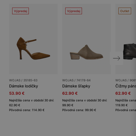
Výpredaj
Výpredaj
Outlet
WOJAS / 35185-63
WOJAS / 74178-64
WOJAS / 908
Dámske lodičky
Dámske šľapky
Čižmy pán
53.90 €
62.90 €
62.90 €
Najnižšia cena v období 30 dní:
Najnižšia cena v období 30 dní:
Najnižšia cena
62.90 €
99.90 €
119.90 €
Pôvodná cena: 114.90 €
Pôvodná cena: 99.90 €
Pôvodná cena