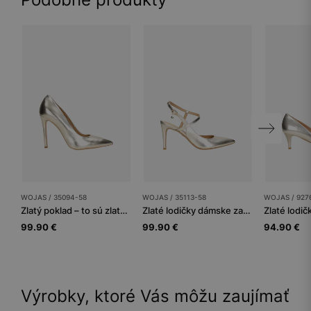
WOJAS / 35094-58
WOJAS / 35113-58
WOJAS / 927
Zlatý poklad – to sú zlaté kožené lodičky
Zlaté lodičky dámske zažiaria na každej párty
99.90 €
99.90 €
94.90 €
Výrobky, ktoré Vás môžu zaujímať