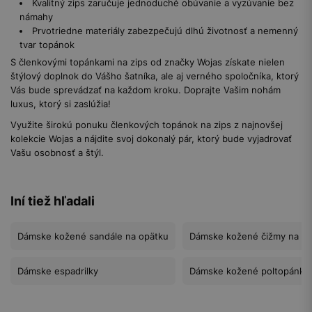
Kvalitný zips zaručuje jednoduché obúvanie a vyzúvanie bez
námahy
Prvotriedne materiály zabezpečujú dlhú životnosť a nemenný
tvar topánok
S členkovými topánkami na zips od značky Wojas získate nielen
štýlový doplnok do Vášho šatníka, ale aj verného spoločníka, ktorý
Vás bude sprevádzať na každom kroku. Doprajte Vašim nohám
luxus, ktorý si zaslúžia!
Využite širokú ponuku členkových topánok na zips z najnovšej
kolekcie Wojas a nájdite svoj dokonalý pár, ktorý bude vyjadrovať
Vašu osobnosť a štýl.
Iní tiež hľadali
Dámske kožené sandále na opätku
Dámske kožené čižmy na v
Dámske espadrilky
Dámske kožené poltopánky