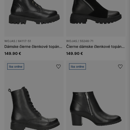
WOJAS / 64117-51
WOJAS / 55246-71
Dámske čierne členkové topánky zateplené pleteninou s kožušinou
Čierne dámske členkové topánky z kombinovanej kože s ozdobným zipsom
149.90 €
149.90 €
Iba online
Iba online