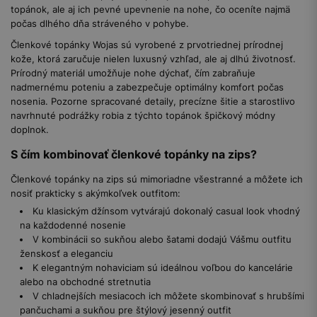
topánok, ale aj ich pevné upevnenie na nohe, čo oceníte najmä
počas dlhého dňa stráveného v pohybe.
Členkové topánky Wojas sú vyrobené z prvotriednej prírodnej
kože, ktorá zaručuje nielen luxusný vzhľad, ale aj dlhú životnosť.
Prírodný materiál umožňuje nohe dýchať, čím zabraňuje
nadmernému poteniu a zabezpečuje optimálny komfort počas
nosenia. Pozorne spracované detaily, precízne šitie a starostlivo
navrhnuté podrážky robia z týchto topánok špičkový módny
doplnok.
S čím kombinovať členkové topánky na zips?
Členkové topánky na zips sú mimoriadne všestranné a môžete ich
nosiť prakticky s akýmkoľvek outfitom:
Ku klasickým džínsom vytvárajú dokonalý casual look vhodný
na každodenné nosenie
V kombinácii so sukňou alebo šatami dodajú Vášmu outfitu
ženskosť a eleganciu
K elegantným nohaviciam sú ideálnou voľbou do kancelárie
alebo na obchodné stretnutia
V chladnejších mesiacoch ich môžete skombinovať s hrubšími
pančuchami a sukňou pre štýlový jesenný outfit