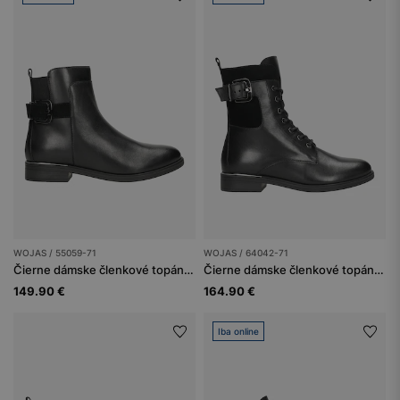
WOJAS / 55059-71
WOJAS / 64042-71
Čierne dámske členkové topánky zateplené ovčou kožou
Čierne dámske členkové topánky z velvetu a lícovej kože
149.90 €
164.90 €
Iba online