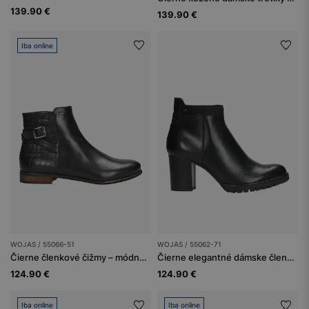
139.90 €
139.90 €
Iba online
WOJAS / 55066-51
WOJAS / 55062-71
Čierne členkové čižmy – módna senzácia tohtoročnej jesene
Čierne elegantné dámske členkové topánky na zimu
124.90 €
124.90 €
Iba online
Iba online