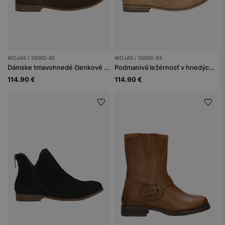
WOJAS / 55002-62
WOJAS / 55002-63
Dámske tmavohnedé členkové topánky so zapínaním na zips
Podmanivá ležérnosť v hnedých členkových čižmách
114.90 €
114.90 €