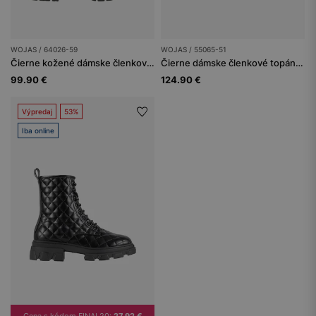
WOJAS / 64026-59
WOJAS / 55065-51
Čierne kožené dámske členkové topánky s zateplením
Čierne dámske členkové topánky na nízkom podpätku
99.90 €
124.90 €
Výpredaj
53%
Iba online
Cena s kódom FINAL20:
27.92 €