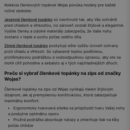
Kolekcia členkových topánok Wojas ponúka modely pre každé
ročné obdobie:
Jesenné členkové topánky
sú navrhnuté tak, aby Vás ochránili
pred chladom a vlhkosťou, no zároveň zostali štýlové a elegantné.
Vyššie členky a odolné materiály zabezpečia, že Vaše nohy
zostanú v teple a suchu počas celého dňa.
Zimné členkové topánky
poskytujú ešte vyššiu úroveň ochrany
proti chladu a vlhkosti. Sú vybavené teplou podšívkou,
protišmykovou podrážkou a vodoodpudivou úpravou, aby ste sa
mohli cítiť pohodlne a sebaisto aj v tých najchladnejších dňoch.
Prečo si vybrať členkové topánky na zips od značky
Wojas?
Členkové topánky na zips od Wojas vynikajú nielen štýlovým
dizajnom, ale aj premyslenou konštrukciou, ktorá zabezpečuje
maximálny komfort:
Ergonomicky tvarovaná stielka sa prispôsobí tvaru Vašej nohy
a poskytne optimálnu oporu
Pružná podrážka absorbuje nárazy a zmierňuje tlak na kĺby
počas chôdze