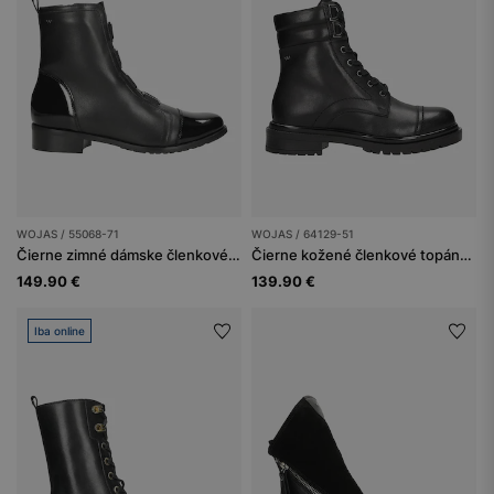
WOJAS / 55068-71
WOJAS / 64129-51
Čierne zimné dámske členkové topánky z hladkej a lakovanej kože
Čierne kožené členkové topánky so šnurovaním a zapínaním na zips
149.90 €
139.90 €
Iba online