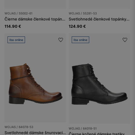
WOJAS / 55002-61
WOJAS / 55281-53
Čierne dámske členkové topánky na hnedej podrážke
Svetlohnedé členkové topánky so zapínaním na zips a ozdobnou prackou
114.90 €
124.90 €
Iba online
Iba online
WOJAS / 64078-53
WOJAS / 64018-51
Svetlohnedé dámske šnurovacie čižmy
Čierne kožené dámske tretiky na jeseň