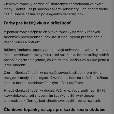
Členkové topánky na zips sú skutočným chamelónom vo svete
módy - dokážu sa prispôsobiť akémukoľvek štýlu od bohémskeho
cez business casual až po elegantný večerný look.
Farby pre každý vkus a príležitosť
V ponuke Wojas nájdete členkové topánky na zips v rôznych
farebných prevedeniach, aby ste si mohli vybrať presne podľa
Vášho vkusu a potrieb:
Béžové členkové topánky
predstavujú univerzálnu voľbu, ktorá sa
ľahko kombinuje s rôznymi farbami oblečenia. Ich neutrálny odtieň
pôsobí elegantne a jemne, čo z nich robí ideálnu voľbu pre jarné a
letné obdobie.
Čierne členkové topánky
sú nadčasovou klasikou, ktorá nikdy
nevyjde z módy. Ich elegantný vzhľad sa hodí na každú príležitosť
a dá sa ľahko skombinovať s akýmkoľvek outfitom.
Hnedé členkové topánky
dodajú Vášmu vzhľadu teplý, zemitý tón,
ktorý dokonale ladí s jesenným šatníkom. Sú vynikajúcou
alternatívou k čiernej, keď chcete svoj outfit trochu rozjasniť.
Členkové topánky na zips pre každé ročné obdobie