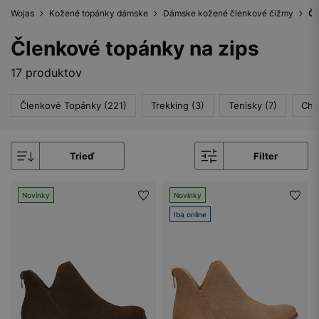
Wojas
Kožené topánky dámske
Dámske kožené členkové čižmy
Čl
Členkové topánky na zips
17 produktov
Členkové Topánky (221)
Trekking (3)
Tenisky (7)
Che
Trieď
Filter
Novinky
Novinky
Iba online